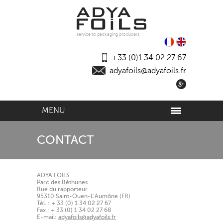
service to packaging producers
+33 (0)1 34 02 27 67
adyafoils@adyafoils.fr
MENU
CONTACT
ADYA FOILS
Parc des Béthunes
Rue du rapporteur
95310 Saint-Ouen-L’Aumône (FR)
Tél. : + 33 (0) 1 34 02 27 67
Fax : + 33 (0) 1 34 02 27 68
E-mail:
adyafoils@adyafoils.fr