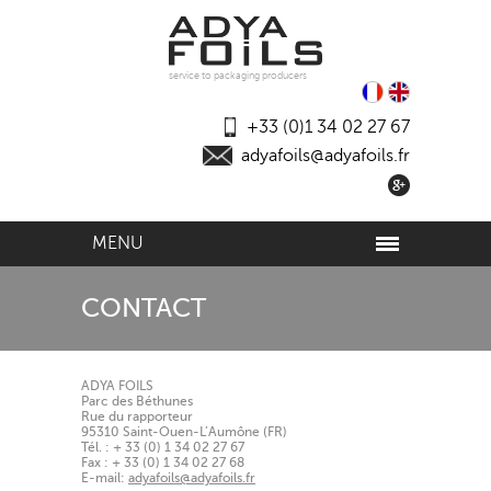
service to packaging producers
+33 (0)1 34 02 27 67
adyafoils@adyafoils.fr
MENU
CONTACT
ADYA FOILS
Parc des Béthunes
Rue du rapporteur
95310 Saint-Ouen-L’Aumône (FR)
Tél. : + 33 (0) 1 34 02 27 67
Fax : + 33 (0) 1 34 02 27 68
E-mail:
adyafoils@adyafoils.fr